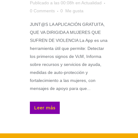
Publicado a las 00:08h
en
Actualidad
0 Comments
0
Me gusta
JUNT@S LA APLICACIÓN GRATUITA,
QUE VA DIRIGIDA A MUJERES QUE
SUFREN DE VIOLENCIA La App es una
herramienta útil que permite: Detectar
los primeros signos de VcM, Informa
sobre recursos y servicios de ayuda,
medidas de auto-protección y
fortalecimiento a las mujeres, con
mensajes de apoyo para que...
Leer más