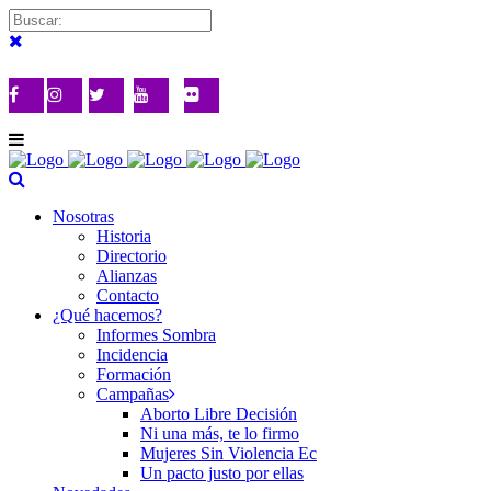
Nosotras
Historia
Directorio
Alianzas
Contacto
¿Qué hacemos?
Informes Sombra
Incidencia
Formación
Campañas
Aborto Libre Decisión
Ni una más, te lo firmo
Mujeres Sin Violencia Ec
Un pacto justo por ellas