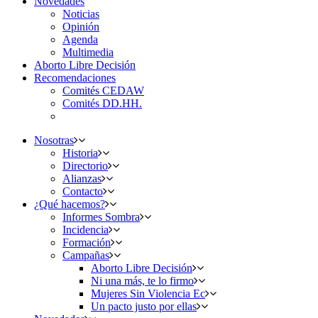
Novedades
Noticias
Opinión
Agenda
Multimedia
Aborto Libre Decisión
Recomendaciones
Comités CEDAW
Comités DD.HH.
Nosotras
Historia
Directorio
Alianzas
Contacto
¿Qué hacemos?
Informes Sombra
Incidencia
Formación
Campañas
Aborto Libre Decisión
Ni una más, te lo firmo
Mujeres Sin Violencia Ec
Un pacto justo por ellas