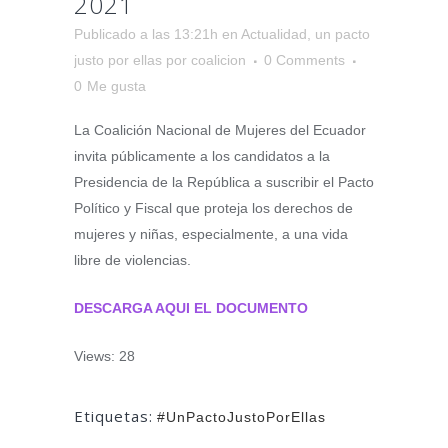
2021
Publicado a las 13:21h
en
Actualidad
,
un pacto
justo por ellas
por
coalicion
0 Comments
0
Me gusta
La Coalición Nacional de Mujeres del Ecuador
invita públicamente a los candidatos a la
Presidencia de la República a suscribir el Pacto
Político y Fiscal que proteja los derechos de
mujeres y niñas, especialmente, a una vida
libre de violencias.
DESCARGA AQUI EL DOCUMENTO
Views: 28
Etiquetas:
#UnPactoJustoPorEllas