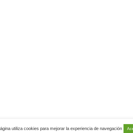
ciencia en la
 salud pública
ents
0
Me gusta
coalicionmujeresecuador@
gmail.com
Todos los Derechos Reservados | Coalición Nacional de Mujeres d
ágina utiliza cookies para mejorar la experiencia de navegación
Ace
Desarrollado por
Bastidas R.